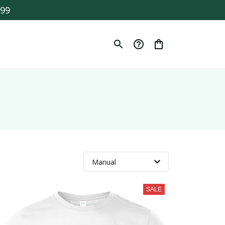
$99
SALE