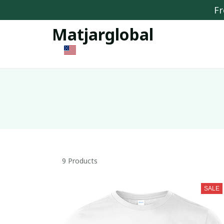
Fr
Matjarglobal
9 Products
SALE