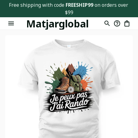
Free shipping with code 
FREESHIP99
 on orders over 
$99
Matjarglobal