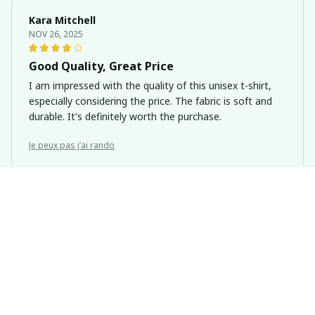
Kara Mitchell
NOV 26, 2025
Good Quality, Great Price
I am impressed with the quality of this unisex t-shirt,
especially considering the price. The fabric is soft and
durable. It's definitely worth the purchase.
Je peux pas j’ai rando
Sophie Kristensen
NOV 23, 2025
Great Addition to My Wardrobe
I recently added this unisex t-shirt to my wardrobe and
I couldn't be happier. It's stylish, comfortable, and goes
well with so many outfits.