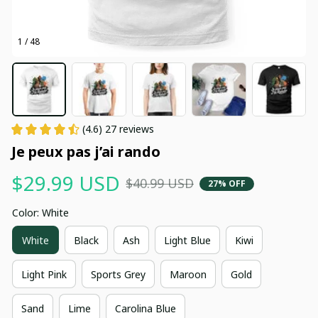
1 / 48
(4.6) 27 reviews
Je peux pas j’ai rando
$29.99 USD
$40.99 USD
27% OFF
Color: White
White
Black
Ash
Light Blue
Kiwi
Light Pink
Sports Grey
Maroon
Gold
Sand
Lime
Carolina Blue