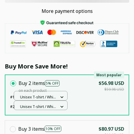
More payment options
Buy More Save More!
Most popular
Buy 2 items
$56.98 USD
5% OFF
$59.98 USD
on each product
#1
Unisex T-shirt / White
/ S
#2
Unisex T-shirt / White
/ S
Buy 3 items
$80.97 USD
10% OFF