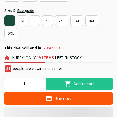
Size: S
Size guide
S
M
L
XL
2XL
3XL
4XL
5XL
:
This deal will end in
29m
54s
HURRY!
ONLY
19
ITEMS
LEFT IN STOCK
24
people are viewing right now.
Add to cart
Buy now